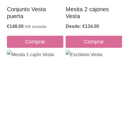
Conjunto Vesta
Mesita 2 cajones
puerta
Vesta
€
148.00
Desde:
€
134.00
IVA incluido
Comprar
Comprar
Este
producto
tiene
múltiples
variantes.
Las
opciones
se
pueden