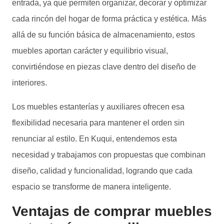
entrada, ya que permiten organizar, decorar y optimizar
elegir
elegir
cada rincón del hogar de forma práctica y estética. Más
en
en
allá de su función básica de almacenamiento, estos
la
la
muebles aportan carácter y equilibrio visual,
página
página
convirtiéndose en piezas clave dentro del diseño de
de
de
interiores.
producto
producto
Los muebles estanterías y auxiliares ofrecen esa
flexibilidad necesaria para mantener el orden sin
renunciar al estilo. En Kuqui, entendemos esta
necesidad y trabajamos con propuestas que combinan
diseño, calidad y funcionalidad, logrando que cada
espacio se transforme de manera inteligente.
Ventajas de comprar muebles