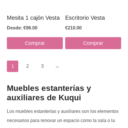
elegir
en
Mesita 1 cajón Vesta
Escritorio Vesta
la
Desde:
€
96.00
€
210.00
página
de
Comprar
Comprar
producto
Este
Este
producto
producto
1
2
3
→
tiene
tiene
múltiples
múltiples
Muebles estanterías y
variantes.
variantes.
auxiliares de Kuqui
Las
Las
opciones
opciones
Los muebles estanterías y auxiliares son los elementos
se
se
necesarios para renovar un espacio como la sala o la
pueden
pueden