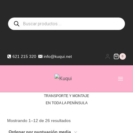
Saltar
al
Búsqueda
contenido
de
productos
621 215 320
info@kuqui.net
0
TRANSPORTE Y MONTAJE
EN TODA LA PENÍNSULA
Ordenado
Mostrando 1–12 de 26 resultados
por