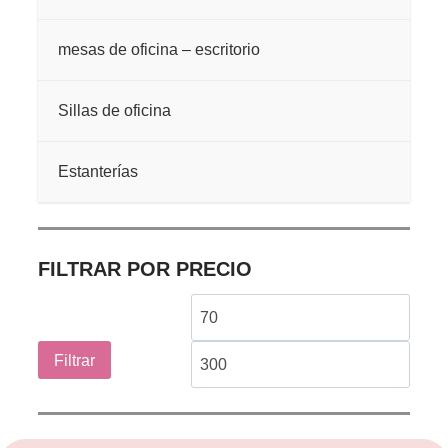
mesas de oficina – escritorio
Sillas de oficina
Estanterías
FILTRAR POR PRECIO
Precio
Preci
mínimo
máxi
Filtrar