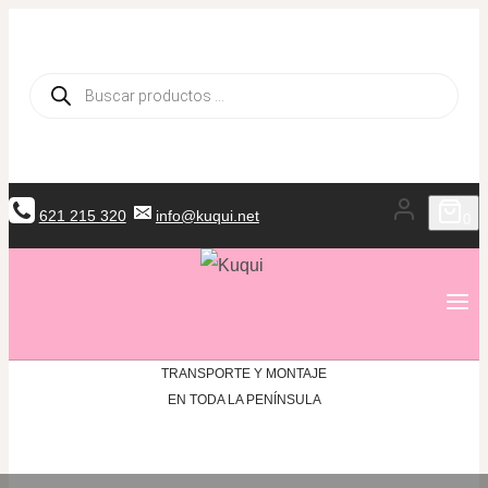
Saltar
al
Búsqueda
contenido
de
productos
621 215 320
info@kuqui.net
0
TRANSPORTE Y MONTAJE
EN TODA LA PENÍNSULA