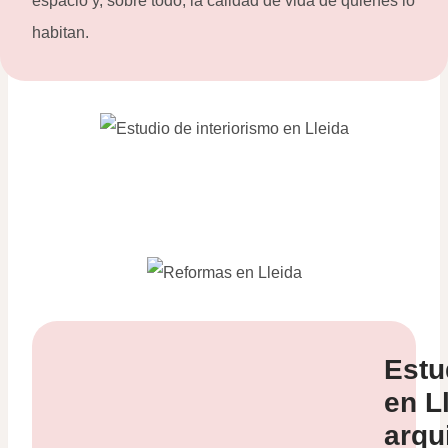
espacio y, sobre todo, la calidad de vida de quienes lo
habitan.
Estu
en L
arqu