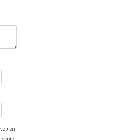
 web en
omente.