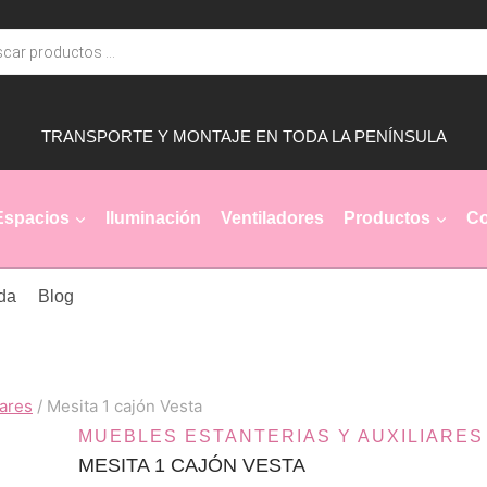
TRANSPORTE Y MONTAJE EN TODA LA PENÍNSULA
Espacios
Iluminación
Ventiladores
Productos
Co
da
Blog
iares
/
Mesita 1 cajón Vesta
MUEBLES ESTANTERIAS Y AUXILIARES
MESITA 1 CAJÓN VESTA