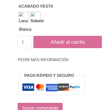
ACABADO VESTA
Mesita
Añadir al carrito
1
cajón
PEDIR MÁS INFORMACIÓN
Vesta
cantidad
PAGO RÁPIDO Y SEGURO
Seguir comprando