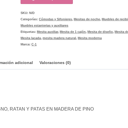
SKU:
N/D
Categorías:
Cómodas y Sifonieres
,
Mesitas de noche
,
Muebles de recib
Muebles estanterias y auxiliares
Etiquetas:
Mesita auxiliar
,
Mesita de 1 cajón
,
Mesita de diseño
,
Mesita d
Mesita lacada
,
mesita madera natural
,
Mesita moderna
Marca:
C-1
rmación adicional
Valoraciones (0)
NO, RATAN Y PATAS EN MADERA DE PINO