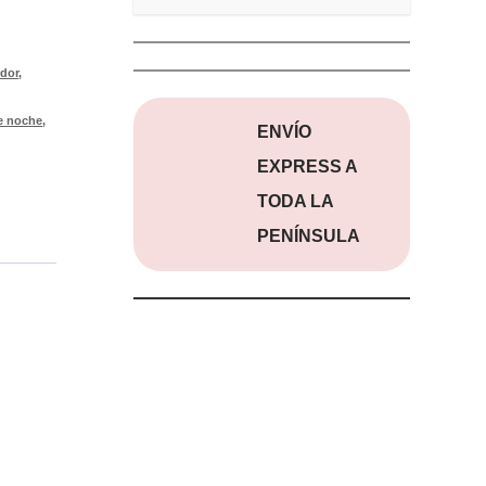
idor
,
e noche
,
ENVÍO
EXPRESS A
TODA LA
PENÍNSULA