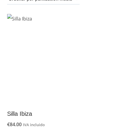
puntuación
media
Silla Ibiza
€
84.00
IVA incluido