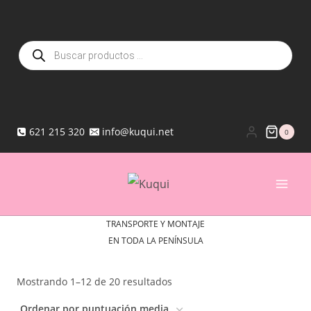
Saltar
al
Búsqueda
contenido
de
productos
621 215 320
info@kuqui.net
0
TRANSPORTE Y MONTAJE
EN TODA LA PENÍNSULA
Ordenado
Mostrando 1–12 de 20 resultados
por