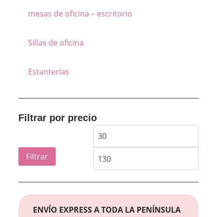
mesas de oficina – escritorio
Sillas de oficina
Estanterías
Filtrar por precio
Precio
Preci
mínimo
máxi
Filtrar
ENVÍO EXPRESS A TODA LA PENÍNSULA