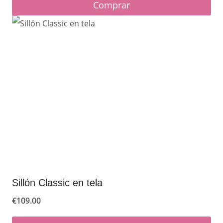
Comprar
de
Este
producto
producto
tiene
múltiples
variantes.
Las
opciones
se
pueden
elegir
en
Sillón Classic en tela
la
€
109.00
página