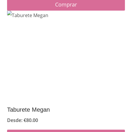
Comprar
de
producto
Taburete Megan
Desde:
€
80.00