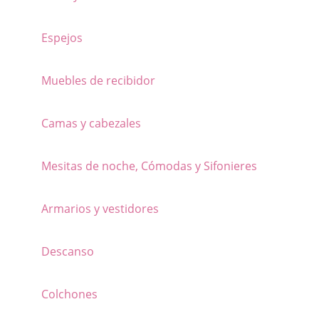
opciones
se
Espejos
pueden
elegir
Muebles de recibidor
en
la
Camas y cabezales
página
de
Mesitas de noche, Cómodas y Sifonieres
producto
Armarios y vestidores
Descanso
Colchones