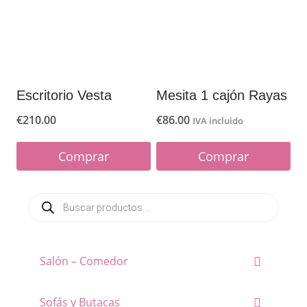
Escritorio Vesta
Mesita 1 cajón Rayas
€
210.00
€
86.00
IVA incluido
Comprar
Comprar
Este
Búsqueda
producto
de
productos
tiene
múltiples
Salón – Comedor
variantes.
Las
Sofás y Butacas