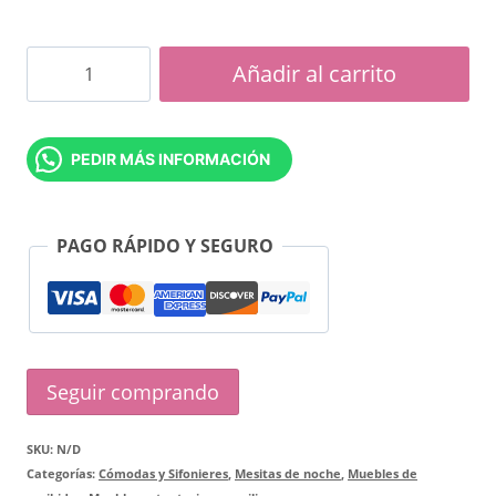
Mesita
Añadir al carrito
2
cajones
PEDIR MÁS INFORMACIÓN
Vesta
cantidad
PAGO RÁPIDO Y SEGURO
Seguir comprando
SKU:
N/D
Categorías:
Cómodas y Sifonieres
,
Mesitas de noche
,
Muebles de