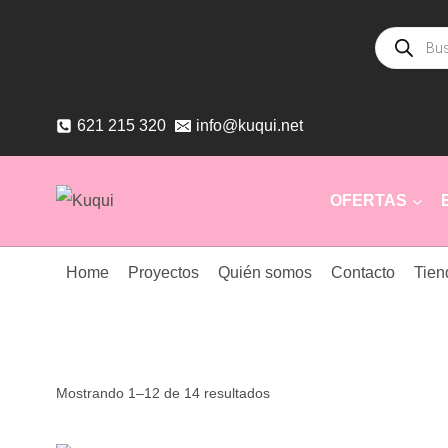
Saltar
Búsqueda
al
de
productos
contenido
621 215 320
info@kuqui.net
OFERTAS
Home
Proyectos
Quién somos
Contacto
Tien
Ordenado
Mostrando 1–12 de 14 resultados
por