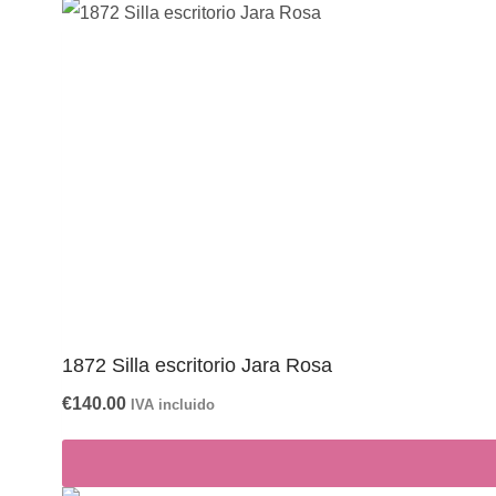
puntuación
media
1872 Silla escritorio Jara Rosa
€
140.00
IVA incluido