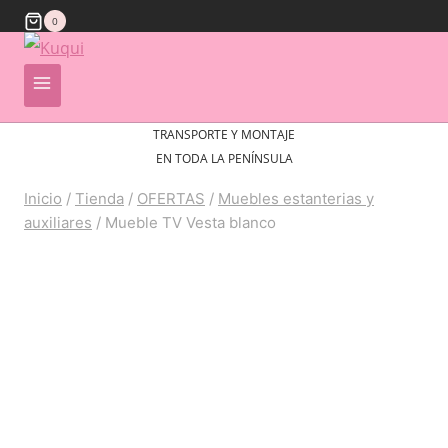
0
TRANSPORTE Y MONTAJE
EN TODA LA PENÍNSULA
Inicio
/
Tienda
/
OFERTAS
/
Muebles estanterias y
auxiliares
/
Mueble TV Vesta blanco