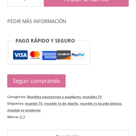
TV
Vesta
PEDIR MÁS INFORMACIÓN
blanco
cantidad
PAGO RÁPIDO Y SEGURO
Seguir comprando
Categorías:
Muebles estanterias y auxiliares
,
muebles TV
Etiquetas:
mueble TV
,
mueble tv de diseño
,
mueble tv lacado blanco
,
mueble tv moderno
Marca:
C-1