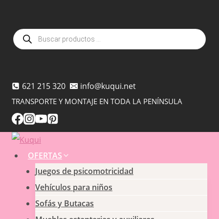
Saltar
al
Búsqueda
contenido
de
productos
621 215 320
info@kuqui.net
TRANSPORTE Y MONTAJE EN TODA LA PENÍNSULA
OFERTAS
Juegos de psicomotricidad
Vehículos para niños
Sofás y Butacas