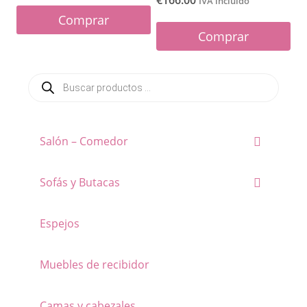
IVA incluido
Comprar
Comprar
Este
producto
Búsqueda
tiene
de
productos
múltiples
variantes.
Salón – Comedor
Las
opciones
Sofás y Butacas
se
pueden
Espejos
elegir
en
Muebles de recibidor
la
Camas y cabezales