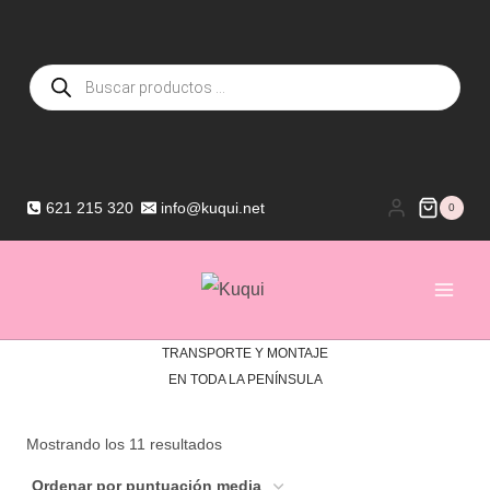
Saltar
al
Búsqueda
contenido
de
productos
621 215 320
info@kuqui.net
0
TRANSPORTE Y MONTAJE
EN TODA LA PENÍNSULA
Ordenado
Mostrando los 11 resultados
por