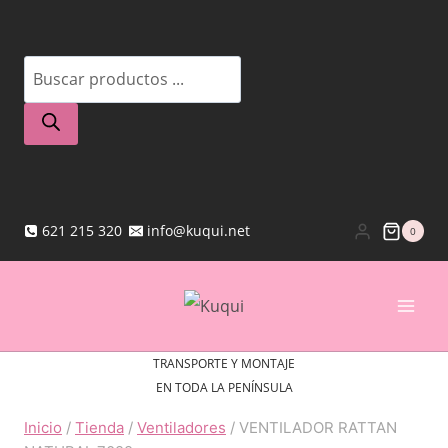
Saltar
al
Búsqueda
contenido
de
productos
621 215 320
info@kuqui.net
0
TRANSPORTE Y MONTAJE
EN TODA LA PENÍNSULA
Inicio
/
Tienda
/
Ventiladores
/
VENTILADOR RATTAN