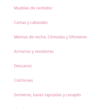
en
Muebles de recibidor
la
página
Camas y cabezales
de
producto
Mesitas de noche, Cómodas y Sifonieres
Armarios y vestidores
Descanso
Colchones
Somieres, bases tapizadas y canapès