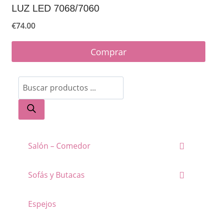
LUZ LED 7068/7060
€
74.00
Comprar
Este
Búsqueda
producto
de
tiene
productos
múltiples
variantes.
Salón – Comedor
Las
opciones
Sofás y Butacas
se
pueden
Espejos
elegir