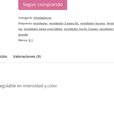
Seguir comprando
55010
cantidad
Categoría:
Ventiladores
Etiquetas:
ventilador
,
ventilador 3 palas DC
,
ventilador barato
,
Vent
luz
,
ventilador palas reversibles
,
ventilador techo 3 palas
,
ventilador
grande
Marca:
E-1
ción
Valoraciones (0)
egulable en intensidad y color.