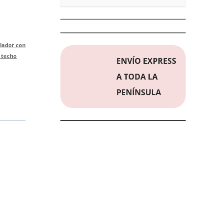
ilador con
 techo
ENVÍO EXPRESS
A TODA LA
PENÍNSULA