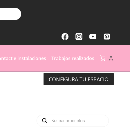
3
PALAS
REVERSIBLES
DC
NEGRO
110
ntact e instalaciones
Trabajos realizados
cm
55010
CONFIGURA TU ESPACIO
cantidad
Búsqueda
de
productos