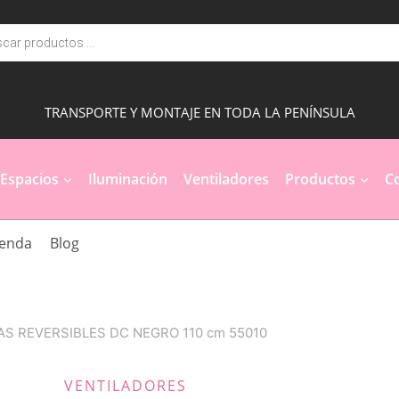
a
s
TRANSPORTE Y MONTAJE EN TODA LA PENÍNSULA
Espacios
Iluminación
Ventiladores
Productos
Co
ienda
Blog
AS REVERSIBLES DC NEGRO 110 cm 55010
VENTILADORES