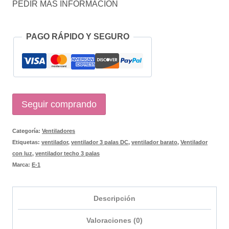
PEDIR MÁS INFORMACIÓN
PALAS
DC
PAGO RÁPIDO Y SEGURO
BLANCO
91
cm
7026
Seguir comprando
cantidad
Categoría:
Ventiladores
Etiquetas:
ventilador
,
ventilador 3 palas DC
,
ventilador barato
,
Ventilador
con luz
,
ventilador techo 3 palas
Marca:
E-1
Descripción
Valoraciones (0)