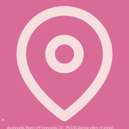
Avinguda Baró d’Esponella 32, 25100 Almacelles (Lleida),