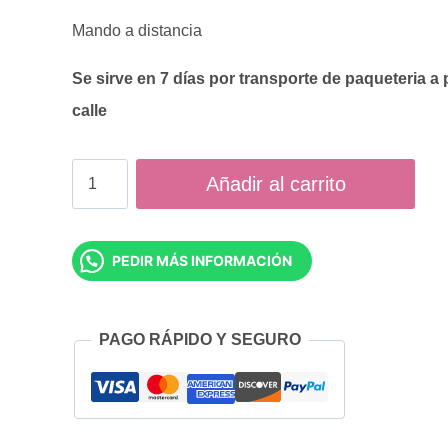
Mando a distancia
Se sirve en 7 días por transporte de paqueteria a 
calle
VENTILADOR
Añadir al carrito
LED
3
PEDIR MÁS INFORMACIÓN
PALAS
DC
BLANCO
PAGO RÁPIDO Y SEGURO
7024
cantidad