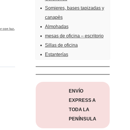
Somieres, bases tapizadas y
canapès
Almohadas
or con luz
,
mesas de oficina – escritorio
Sillas de oficina
Estanterías
ENVÍO
EXPRESS A
TODA LA
PENÍNSULA