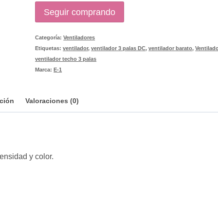
Seguir comprando
Categoría:
Ventiladores
Etiquetas:
ventilador
,
ventilador 3 palas DC
,
ventilador barato
,
Ventilad
ventilador techo 3 palas
Marca:
E-1
ción
Valoraciones (0)
ensidad y color.