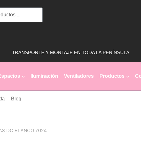
3
PALAS
DC
BLANCO
7024
TRANSPORTE Y MONTAJE EN TODA LA PENÍNSULA
cantidad
Espacios
Iluminación
Ventiladores
Productos
Co
da
Blog
AS DC BLANCO 7024