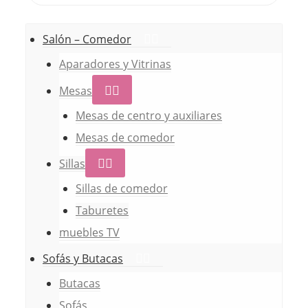
productos
tiene
múltiples
Salón – Comedor
variantes.
Aparadores y Vitrinas
Las
Mesas
opciones
Mesas de centro y auxiliares
se
Mesas de comedor
pueden
elegir
Sillas
en
Sillas de comedor
la
Taburetes
página
muebles TV
de
Sofás y Butacas
producto
Butacas
Sofás