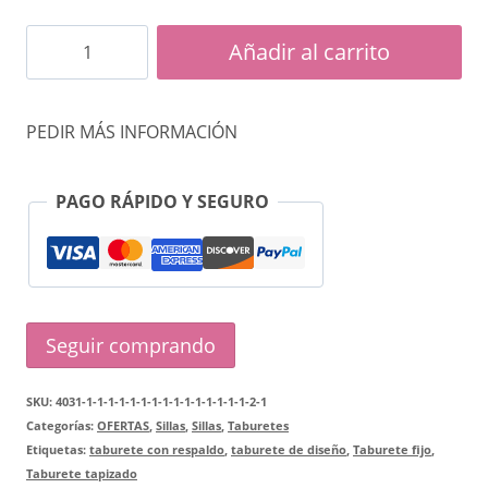
Taburete
Añadir al carrito
Megan
cantidad
PEDIR MÁS INFORMACIÓN
PAGO RÁPIDO Y SEGURO
Seguir comprando
SKU:
4031-1-1-1-1-1-1-1-1-1-1-1-1-1-1-1-2-1
Categorías:
OFERTAS
,
Sillas
,
Sillas
,
Taburetes
Etiquetas:
taburete con respaldo
,
taburete de diseño
,
Taburete fijo
,
Taburete tapizado