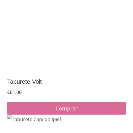
Taburete Volt
€
61.00
Comprar
Este
producto