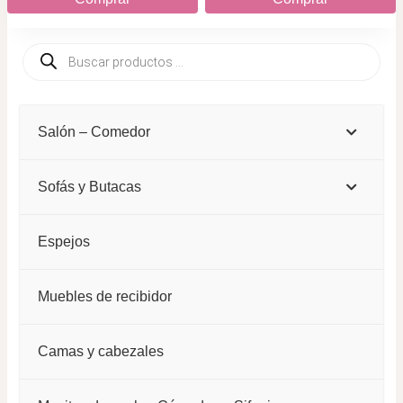
de
de
Este
producto
producto
Búsqueda
producto
de
productos
tiene
múltiples
Salón – Comedor
variantes.
Las
Sofás y Butacas
opciones
se
Espejos
pueden
elegir
Muebles de recibidor
en
la
Camas y cabezales
página
de