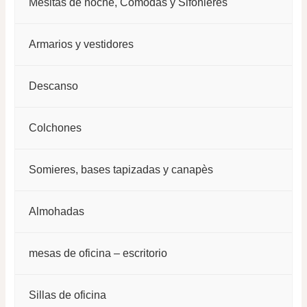
Mesitas de noche, Cómodas y Sifonieres
producto
Armarios y vestidores
Descanso
Colchones
Somieres, bases tapizadas y canapès
Almohadas
mesas de oficina – escritorio
Sillas de oficina