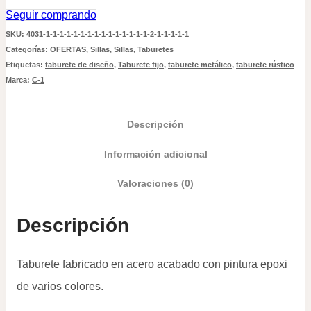
Seguir comprando
SKU:
4031-1-1-1-1-1-1-1-1-1-1-1-1-1-1-1-2-1-1-1-1-1
Categorías:
OFERTAS
,
Sillas
,
Sillas
,
Taburetes
Etiquetas:
taburete de diseño
,
Taburete fijo
,
taburete metálico
,
taburete rústico
Marca:
C-1
Descripción
Información adicional
Valoraciones (0)
Descripción
Taburete fabricado en acero acabado con pintura epoxi
de varios colores.