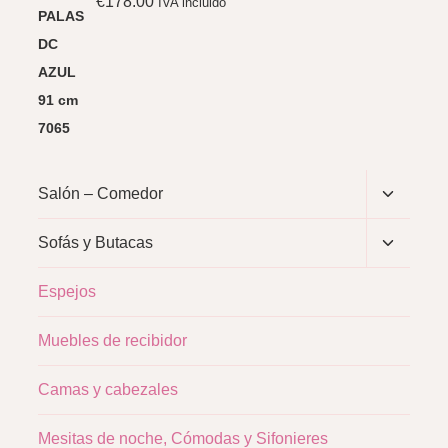
€
178.00
IVA incluido
Alternar
Salón – Comedor
menú
hijo
Alternar
Sofás y Butacas
menú
hijo
Espejos
Muebles de recibidor
Camas y cabezales
Mesitas de noche, Cómodas y Sifonieres