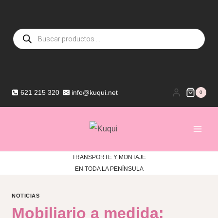
Saltar
al
Búsqueda
contenido
de
productos
621 215 320
info@kuqui.net
0
TRANSPORTE Y MONTAJE
EN TODA LA PENÍNSULA
NOTICIAS
Mobiliario a medida: