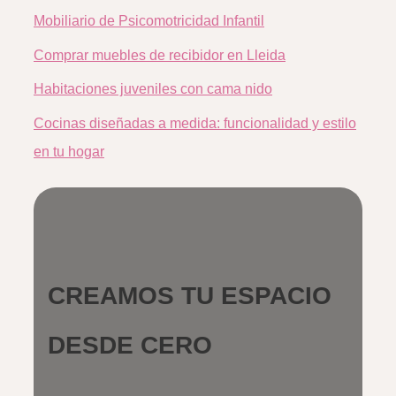
Mobiliario de Psicomotricidad Infantil
Comprar muebles de recibidor en Lleida
Habitaciones juveniles con cama nido
Cocinas diseñadas a medida: funcionalidad y estilo
en tu hogar
CREAMOS TU ESPACIO
DESDE CERO