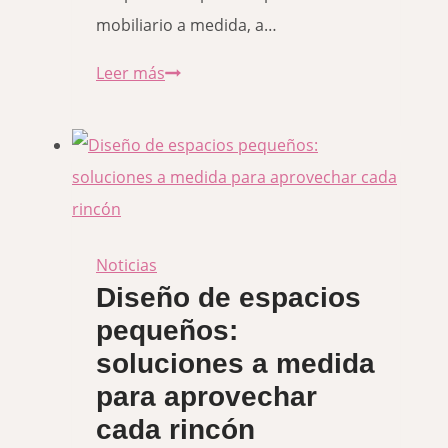
mobiliario a medida, a…
Cocinas
Leer más
diseñadas
a
medida:
funcionalidad
y
estilo
Noticias
Diseño de espacios
en
pequeños:
tu
soluciones a medida
hogar
para aprovechar
cada rincón