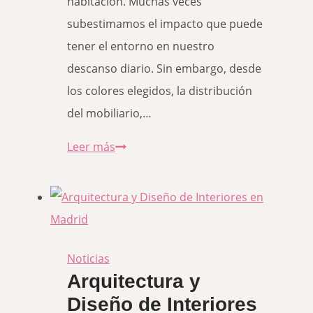
habitación. Muchas veces
subestimamos el impacto que puede
tener el entorno en nuestro
descanso diario. Sin embargo, desde
los colores elegidos, la distribución
del mobiliario,…
Cómo
Leer más
influye
el
diseño
del
dormitorio
Noticias
Arquitectura y
en
Diseño de Interiores
tu