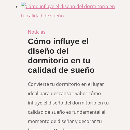
espacios
pequeños:
soluciones
a
Noticias
Cómo influye el
medida
diseño del
para
dormitorio en tu
aprovechar
calidad de sueño
cada
rincón
Convierte tu dormitorio en el lugar
ideal para descansar Saber cómo
influye el diseño del dormitorio en tu
calidad de sueño es fundamental al
momento de diseñar y decorar tu