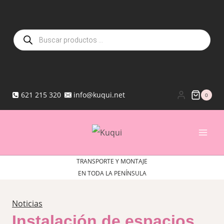
Saltar
al
Búsqueda
contenido
de
productos
621 215 320
info@kuqui.net
0
TRANSPORTE Y MONTAJE
EN TODA LA PENÍNSULA
Noticias
Instalación de espacios