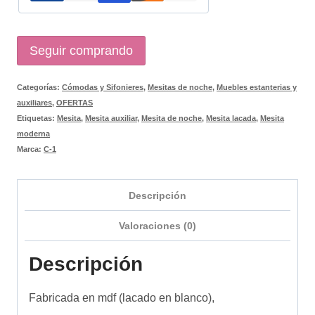
Seguir comprando
Categorías:
Cómodas y Sifonieres
,
Mesitas de noche
,
Muebles estanterias y
auxiliares
,
OFERTAS
Etiquetas:
Mesita
,
Mesita auxiliar
,
Mesita de noche
,
Mesita lacada
,
Mesita
moderna
Marca:
C-1
Descripción
Valoraciones (0)
Descripción
Fabricada en mdf (lacado en blanco),