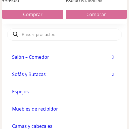
€
599.00
€
80.00
IVA incluido
página
de
Comprar
Comprar
de
producto
Este
producto
Búsqueda
producto
de
productos
tiene
múltiples
Salón – Comedor
variantes.
Las
Sofás y Butacas
opciones
se
Espejos
pueden
elegir
Muebles de recibidor
en
la
Camas y cabezales