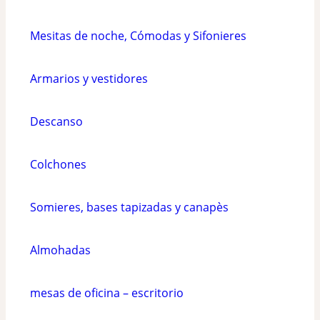
página
de
Mesitas de noche, Cómodas y Sifonieres
producto
Armarios y vestidores
Descanso
Colchones
Somieres, bases tapizadas y canapès
Almohadas
mesas de oficina – escritorio