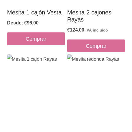
elegir
en
Mesita 1 cajón Vesta
Mesita 2 cajones
Rayas
la
Desde:
€
96.00
página
€
124.00
IVA incluido
de
Comprar
Comprar
producto
Este
producto
tiene
múltiples
variantes.
Las
opciones
se
pueden