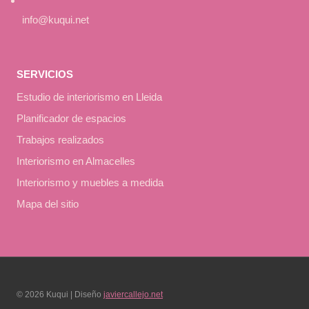
info@kuqui.net
SERVICIOS
Estudio de interiorismo en Lleida
Planificador de espacios
Trabajos realizados
Interiorismo en Almacelles
Interiorismo y muebles a medida
Mapa del sitio
© 2026 Kuqui | Diseño
javiercallejo.net