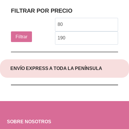
FILTRAR POR PRECIO
Precio
Preci
mínimo
máxi
Filtrar
ENVÍO EXPRESS A TODA LA PENÍNSULA
SOBRE NOSOTROS