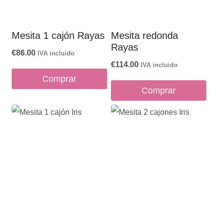
elegir
en
Mesita 1 cajón Rayas
Mesita redonda
la
Rayas
página
€
86.00
IVA incluido
€
114.00
IVA incluido
de
Comprar
producto
Comprar