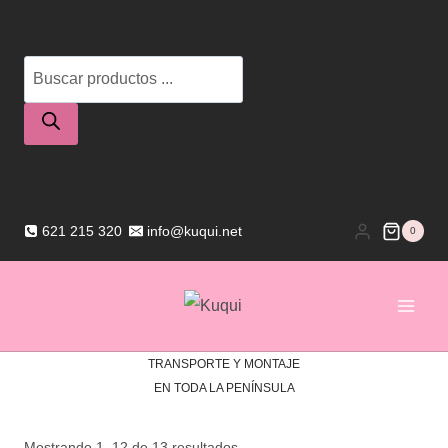
Saltar
al
Búsqueda
contenido
de
productos
621 215 320
info@kuqui.net
0
TRANSPORTE Y MONTAJE
EN TODA LA PENÍNSULA
Ordenado
Mostrando 1–12 de 13 resultados