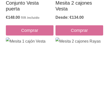
Conjunto Vesta
Mesita 2 cajones
puerta
Vesta
€
148.00
Desde:
€
134.00
IVA incluido
Comprar
Comprar
Este
producto
tiene
múltiples
variantes.
Las
opciones
se
pueden