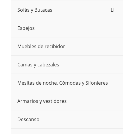
opciones
opciones
Sofás y Butacas
se
se
pueden
pueden
Espejos
elegir
elegir
en
en
Muebles de recibidor
la
la
página
página
Camas y cabezales
de
de
producto
producto
Mesitas de noche, Cómodas y Sifonieres
Armarios y vestidores
Descanso