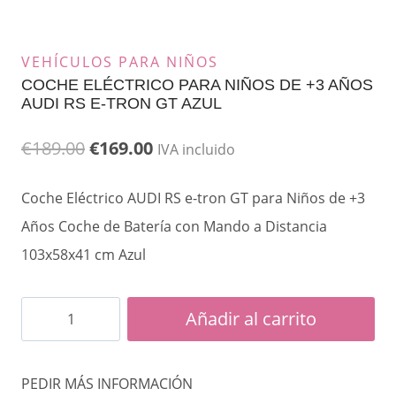
VEHÍCULOS PARA NIÑOS
COCHE ELÉCTRICO PARA NIÑOS DE +3 AÑOS
AUDI RS E-TRON GT AZUL
El
El
€
189.00
€
169.00
IVA incluido
precio
precio
Coche Eléctrico AUDI RS e-tron GT para Niños de +3
original
actual
Años Coche de Batería con Mando a Distancia
era:
es:
103x58x41 cm Azul
€189.00.
€169.00.
Coche
Añadir al carrito
Eléctrico
para
PEDIR MÁS INFORMACIÓN
Niños