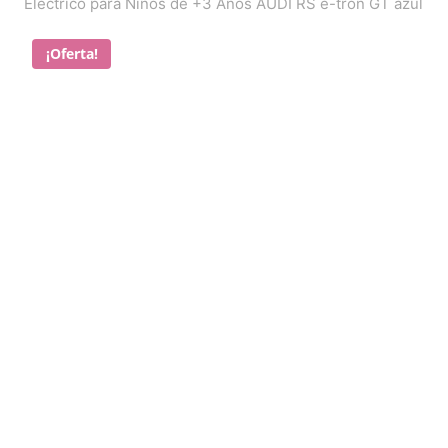
Eléctrico para Niños de +3 Años AUDI RS e-tron GT azul
¡Oferta!