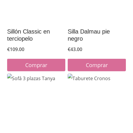
Sillón Classic en
Silla Dalmau pie
terciopelo
negro
€
109.00
€
43.00
Comprar
Comprar
Este
Este
producto
producto
tiene
tiene
múltiples
múltiples
variantes.
variantes.
Las
Las
opciones
opciones