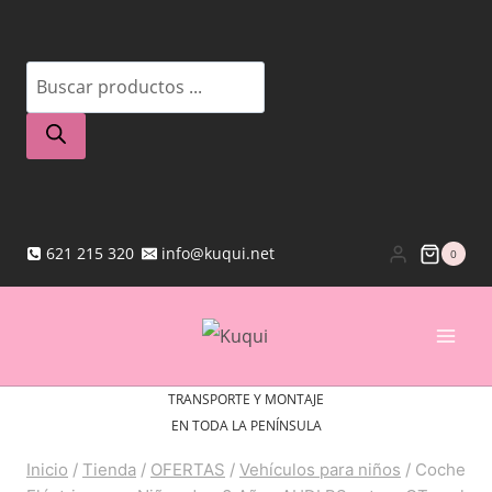
Saltar
al
Búsqueda
contenido
de
productos
621 215 320
info@kuqui.net
0
TRANSPORTE Y MONTAJE
EN TODA LA PENÍNSULA
Inicio
/
Tienda
/
OFERTAS
/
Vehículos para niños
/
Coche