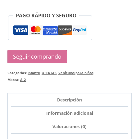
de
PAGO RÁPIDO Y SEGURO
+3
Años
AUDI
RS
Seguir comprando
e-
tron
Categorías:
infantil
,
OFERTAS
,
Vehículos para niños
GT
Marca:
A-2
azul
cantidad
Descripción
Información adicional
Valoraciones (0)