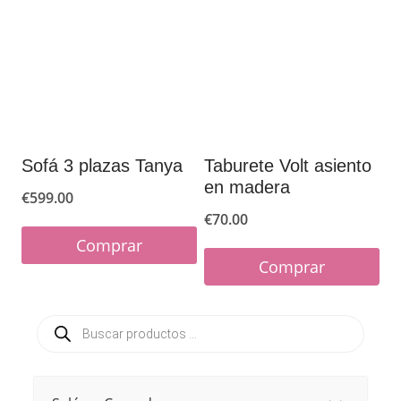
Las
opciones
se
pueden
elegir
en
Sofá 3 plazas Tanya
Taburete Volt asiento
la
en madera
€
599.00
página
€
70.00
de
Comprar
Comprar
producto
Este
Este
producto
Búsqueda
producto
tiene
de
productos
tiene
múltiples
múltiples
variantes.