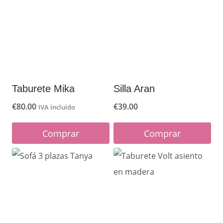
Taburete Mika
Silla Aran
€
80.00
€
39.00
IVA incluido
Comprar
Comprar
Este
producto
tiene
múltiples
variantes.