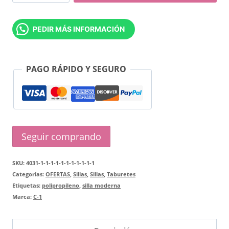
Picasso
pie
PEDIR MÁS INFORMACIÓN
cromado
cantidad
PAGO RÁPIDO Y SEGURO
Seguir comprando
SKU:
4031-1-1-1-1-1-1-1-1-1-1-1
Categorías:
OFERTAS
,
Sillas
,
Sillas
,
Taburetes
Etiquetas:
polipropileno
,
silla moderna
Marca:
C-1