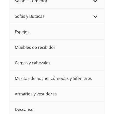
Salón – Comedor
variantes.
Las
Las
opciones
Sofás y Butacas
opciones
se
se
pueden
Espejos
pueden
elegir
elegir
en
Muebles de recibidor
en
la
la
página
Camas y cabezales
página
de
de
Mesitas de noche, Cómodas y Sifonieres
producto
producto
Armarios y vestidores
Descanso