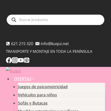
Saltar
al
Búsqueda
contenido
de
productos
621 215 320
info@kuqui.net
TRANSPORTE Y MONTAJE EN TODA LA PENÍNSULA
OFERTAS
Juegos de psicomotricidad
Vehículos para niños
Sofás y Butacas