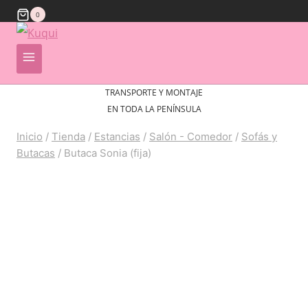
0
TRANSPORTE Y MONTAJE
EN TODA LA PENÍNSULA
Inicio
/
Tienda
/
Estancias
/
Salón - Comedor
/
Sofás y
Butacas
/
Butaca Sonia (fija)