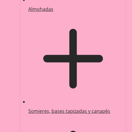
Almohadas
Somieres, bases tapizadas y canapès