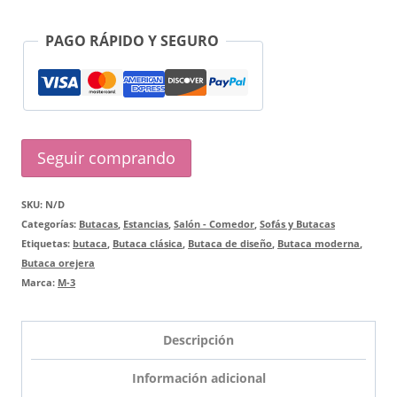
PAGO RÁPIDO Y SEGURO
Seguir comprando
SKU:
N/D
Categorías:
Butacas
,
Estancias
,
Salón - Comedor
,
Sofás y Butacas
Etiquetas:
butaca
,
Butaca clásica
,
Butaca de diseño
,
Butaca moderna
,
Butaca orejera
Marca:
M-3
Descripción
Información adicional