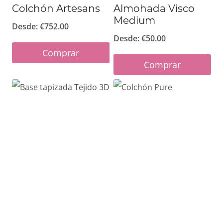
Colchón Artesans
Almohada Visco
Medium
Desde:
€
752.00
Desde:
€
50.00
Comprar
Comprar
Este
Este
producto
producto
tiene
tiene
múltiples
múltiples
variantes.
variantes.
Las
Las
opciones
opciones
se
se
pueden
pueden
elegir