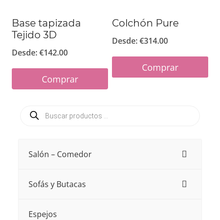
elegir
en
en
la
Base tapizada
Colchón Pure
Tejido 3D
la
página
Desde:
€
314.00
página
Desde:
€
142.00
de
de
Comprar
producto
Comprar
producto
Este
Este
producto
Búsqueda
producto
tiene
de
productos
tiene
múltiples
múltiples
variantes.
Salón – Comedor
variantes.
Las
Las
opciones
Sofás y Butacas
opciones
se
se
pueden
Espejos