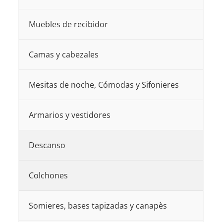
pueden
elegir
elegir
en
Muebles de recibidor
en
la
la
página
Camas y cabezales
página
de
de
Mesitas de noche, Cómodas y Sifonieres
producto
producto
Armarios y vestidores
Descanso
Colchones
Somieres, bases tapizadas y canapès