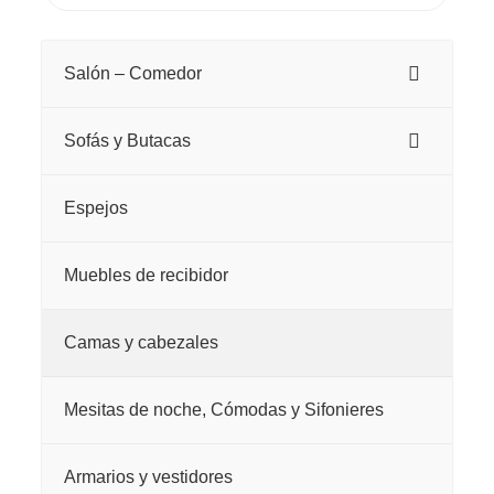
productos
tiene
tiene
múltiples
múltiples
Salón – Comedor
variantes.
variantes.
Las
Las
Sofás y Butacas
opciones
opciones
se
se
Espejos
pueden
pueden
elegir
elegir
Muebles de recibidor
en
en
la
la
Camas y cabezales
página
página
de
de
Mesitas de noche, Cómodas y Sifonieres
producto
producto
Armarios y vestidores