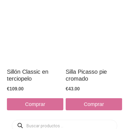
múltiples
múltiples
variantes.
variantes.
Las
Las
opciones
opciones
se
se
pueden
pueden
elegir
elegir
en
en
Sillón Classic en
Silla Picasso pie
terciopelo
cromado
la
la
página
página
€
109.00
€
43.00
de
de
Comprar
Comprar
producto
producto
Este
Este
Búsqueda
producto
producto
de