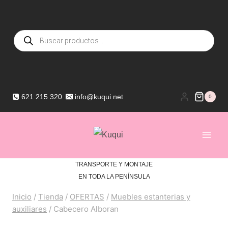
Saltar
al
Búsqueda
contenido
de
productos
621 215 320
info@kuqui.net
0
TRANSPORTE Y MONTAJE
EN TODA LA PENÍNSULA
Inicio
/
Tienda
/
OFERTAS
/
Muebles estanterias y
auxiliares
/
Cabecero Alboran