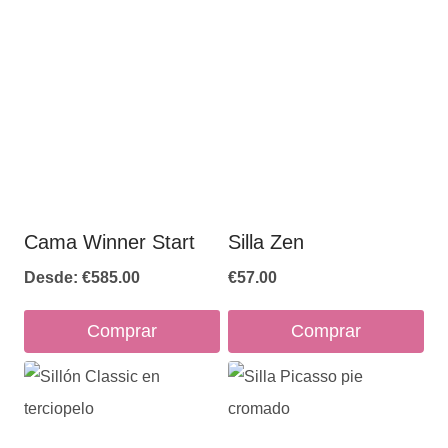
Cama Winner Start
Silla Zen
Desde:
€
585.00
€
57.00
Comprar
Comprar
Este
Este
producto
producto
tiene
tiene