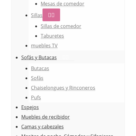
Mesas de comedor
pueden
pueden
elegir
elegir
Sillas
en
en
Sillas de comedor
la
la
Taburetes
página
página
muebles TV
de
de
Sofás y Butacas
producto
producto
Butacas
Sofás
Chaiselongues y Rinconeros
Pufs
Espejos
Muebles de recibidor
Camas y cabezales