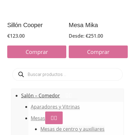
pueden
elegir
en
Sillón Cooper
Mesa Mika
la
€
123.00
Desde:
€
251.00
página
de
Comprar
Comprar
producto
Este
Este
Búsqueda
producto
producto
de
productos
tiene
tiene
múltiples
múltiples
Salón – Comedor
variantes.
variantes.
Aparadores y Vitrinas
Las
Las
Mesas
opciones
opciones
Mesas de centro y auxiliares
se
se