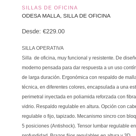
SILLAS DE OFICINA
ODESA MALLA, SILLA DE OFICINA
Desde:
€
229.00
SILLA OPERATIVA
Silla de oficina, muy funcional y resistente. De diseñ
moderno pensada para dar respuesta a un uso contí
de larga duración. Ergonómica con respaldo de mall
técnica, en diferentes colores, encapsulada a una est
perimetral inyectada en poliamida reforzada con fibr
vidrio. Respaldo regulable en altura. Opción con ca
regulable o fijo, tapizado. Mecanismo sincro con blo
5 posiciones (Antishock). Tensor lumbar regulable e
profundidad. Brazos fijos regulables en altura y 3D,