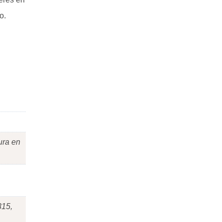
o.
ura en
315,