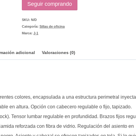
Seguir comprando
SKU:
N/D
Categoría:
Sillas de oficina
Marca:
J-1
rmación adicional
Valoraciones (0)
erentes colores, encapsulada a una estructura perimetral inyect
ble en altura. Opción con cabecero regulable o fijo, tapizado.
ck). Tensor lumbar regulable en profundidad. Brazos fijos regu
iamida reforzada con fibra de vidrio. Regulación del asiento en
egro. Asiento y cabezal se ofrecen tapizados en tela. Si lo qui