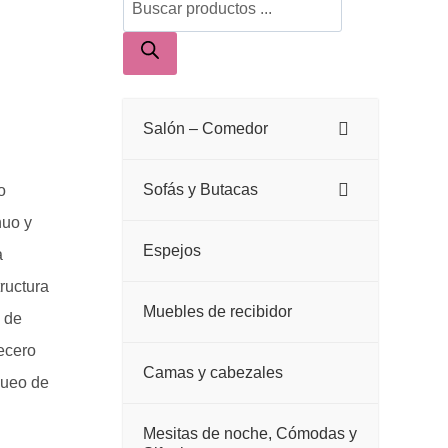
de
productos
Salón – Comedor
Sofás y Butacas
o
nuo y
Espejos
a
ructura
Muebles de recibidor
a de
becero
Camas y cabezales
queo de
n
Mesitas de noche, Cómodas y