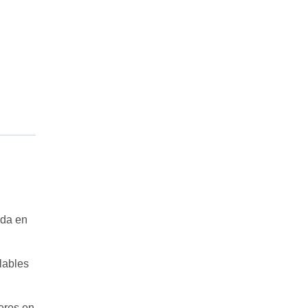
ada en
lables
eres en