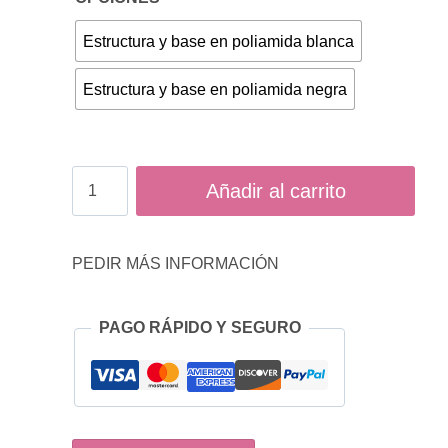
Estructura y base en poliamida blanca
Estructura y base en poliamida negra
Odesa
Añadir al carrito
malla,
silla
PEDIR MÁS INFORMACIÓN
de
oficina
PAGO RÁPIDO Y SEGURO
cantidad