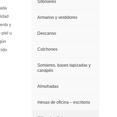
Sifonieres
zada
didad
Armarios y vestidores
ento y
 piel u
Descanso
lgún
Colchones
cido.
Somieres, bases tapizadas y
canapès
Almohadas
mesas de oficina – escritorio