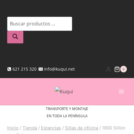
Saltar
al
Búsqueda
contenido
de
productos
621 215 320
info@kuqui.net
0
TRANSPORTE Y MONTAJE
EN TODA LA PENÍNSULA
Inicio
/
Tienda
/
Estancias
/
Sillas de oficina
/
1800 Sillón