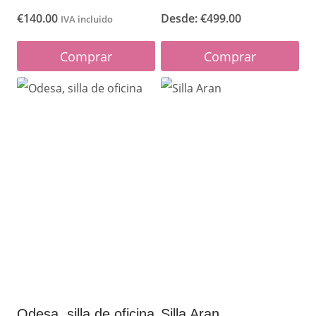
€
140.00
Desde:
€
499.00
IVA incluido
Comprar
Comprar
Este
producto
tiene
múltiples
variantes.
Las
opciones
se
pueden
elegir
en
Odesa, silla de oficina
Silla Aran