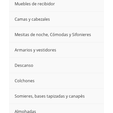
Muebles de recibidor
la
la
página
página
Camas y cabezales
de
de
producto
producto
Mesitas de noche, Cómodas y Sifonieres
Armarios y vestidores
Descanso
Colchones
Somieres, bases tapizadas y canapès
Almohadas