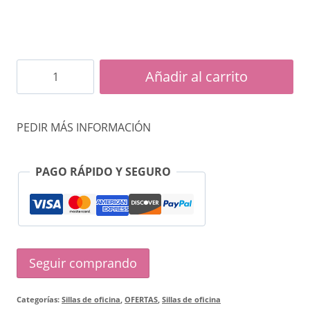
1800
Añadir al carrito
Sillón
de
PEDIR MÁS INFORMACIÓN
oficina
cantidad
PAGO RÁPIDO Y SEGURO
Seguir comprando
Categorías:
Sillas de oficina
,
OFERTAS
,
Sillas de oficina