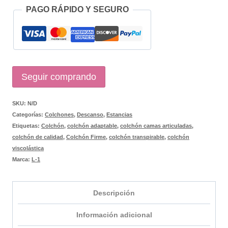
PAGO RÁPIDO Y SEGURO
Seguir comprando
SKU:
N/D
Categorías:
Colchones
,
Descanso
,
Estancias
Etiquetas:
Colchón
,
colchón adaptable
,
colchón camas articuladas
,
colchón de calidad
,
Colchón Firme
,
colchón transpirable
,
colchón
viscolástica
Marca:
L-1
Descripción
Información adicional