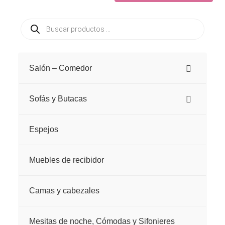
Este
producto
Búsqueda
producto
tiene
de
productos
tiene
múltiples
múltiples
variantes.
Salón – Comedor
variantes.
Las
Las
opciones
Sofás y Butacas
opciones
se
se
pueden
Espejos
pueden
elegir
elegir
en
Muebles de recibidor
en
la
la
página
Camas y cabezales
página
de
de
Mesitas de noche, Cómodas y Sifonieres
producto