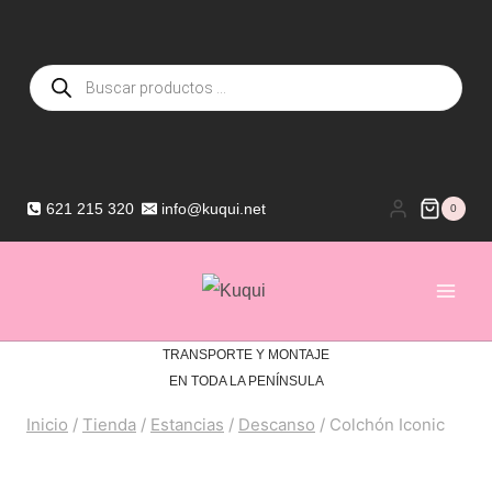
Saltar
al
Búsqueda
contenido
de
productos
621 215 320
info@kuqui.net
0
TRANSPORTE Y MONTAJE
EN TODA LA PENÍNSULA
Inicio
/
Tienda
/
Estancias
/
Descanso
/
Colchón Iconic