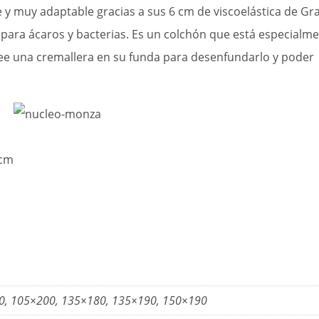
muy adaptable gracias a sus 6 cm de viscoelástica de Gra
a para ácaros y bacterias. Es un colchón que está especialm
 una cremallera en su funda para desenfundarlo y poder
 cm
0, 105×200, 135×180, 135×190, 150×190