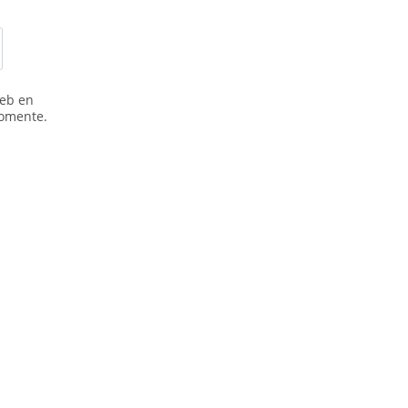
web en
comente.