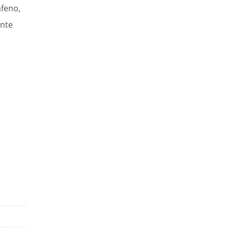
feno,
ente