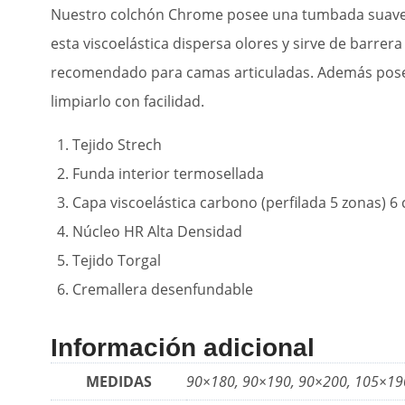
Nuestro colchón Chrome posee una tumbada suave y 
esta viscoelástica dispersa olores y sirve de barrer
recomendado para camas articuladas. Además posee
limpiarlo con facilidad.
Tejido Strech
Funda interior termosellada
Capa viscoelástica carbono (perfilada 5 zonas) 6
Núcleo HR Alta Densidad
Tejido Torgal
Cremallera desenfundable
Información adicional
MEDIDAS
90×180, 90×190, 90×200, 105×19