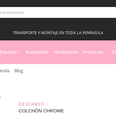
a
s
TRANSPORTE Y MONTAJE EN TODA LA PENÍNSULA
Espacios
Iluminación
Ventiladores
Productos
Co
ienda
Blog
e
DESCANSO
COLCHÓN CHROME