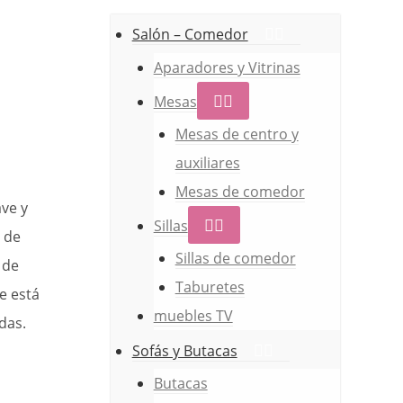
Salón – Comedor
Aparadores y Vitrinas
Mesas
Mesas de centro y
auxiliares
Mesas de comedor
ve y
Sillas
a de
Sillas de comedor
 de
Taburetes
e está
muebles TV
das.
Sofás y Butacas
Butacas