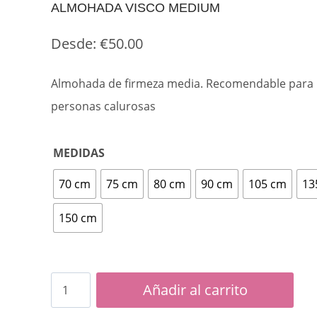
ALMOHADA VISCO MEDIUM
Desde:
€
50.00
Almohada de firmeza media. Recomendable para
personas calurosas
MEDIDAS
70 cm
75 cm
80 cm
90 cm
105 cm
13
150 cm
Almohada
Añadir al carrito
Visco