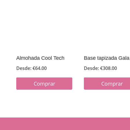
Almohada Cool Tech
Base tapizada Gala
Desde:
€
64.00
Desde:
€
308.00
Comprar
Comprar
Este
Este
producto
producto
tiene
tiene
múltiples
múltiples