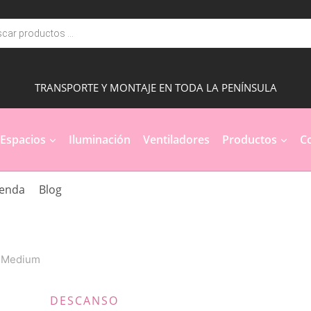
a
s
TRANSPORTE Y MONTAJE EN TODA LA PENÍNSULA
Espacios
Iluminación
Ventiladores
Productos
Co
ienda
Blog
 Medium
DESCANSO