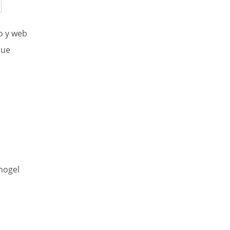
o y web
que