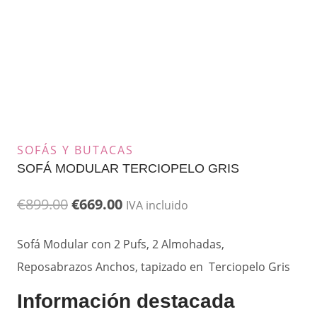
SOFÁS Y BUTACAS
SOFÁ MODULAR TERCIOPELO GRIS
El
El
€
899.00
€
669.00
IVA incluido
precio
precio
Sofá Modular con 2 Pufs, 2 Almohadas,
original
actual
Reposabrazos Anchos, tapizado en Terciopelo Gris
era:
es:
Información destacada
€899.00.
€669.00.