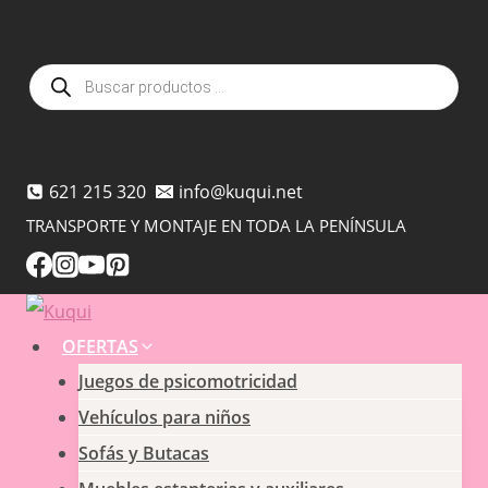
Saltar
al
Búsqueda
contenido
de
productos
621 215 320
info@kuqui.net
TRANSPORTE Y MONTAJE EN TODA LA PENÍNSULA
OFERTAS
Juegos de psicomotricidad
Vehículos para niños
Sofás y Butacas