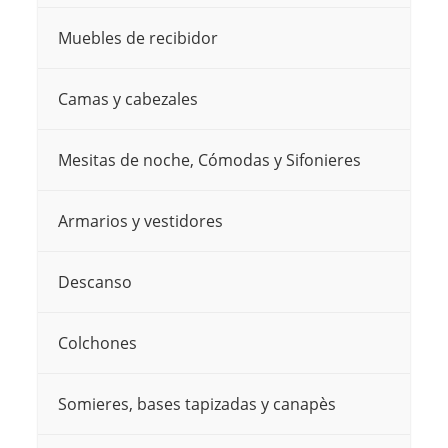
elegir
elegir
Muebles de recibidor
en
en
la
la
Camas y cabezales
página
página
de
de
Mesitas de noche, Cómodas y Sifonieres
producto
producto
Armarios y vestidores
Descanso
Colchones
Somieres, bases tapizadas y canapès