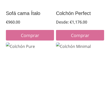
Sofá cama Ítalo
Colchón Perfect
€
960.00
Desde:
€
1,176.00
Comprar
Comprar
Este
Este
producto
producto
tiene
tiene
múltiples
múltiples
variantes.
variantes.
Las
Las
opciones
opciones
se
se
pueden
pueden