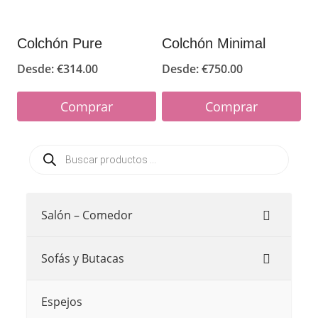
elegir
elegir
en
en
Colchón Pure
Colchón Minimal
la
la
Desde:
€
314.00
Desde:
€
750.00
página
página
de
de
Comprar
Comprar
producto
producto
Este
Este
Búsqueda
producto
producto
de
productos
tiene
tiene
múltiples
múltiples
Salón – Comedor
variantes.
variantes.
Las
Las
Sofás y Butacas
opciones
opciones
se
se
Espejos
pueden
pueden