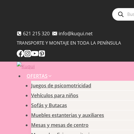
Saltar
Búsqued
al
de
producto
contenido
621 215 320
info@kuqui.net
TRANSPORTE Y MONTAJE EN TODA LA PENÍNSULA
OFERTAS
Juegos de psicomotricidad
Vehículos para niños
Sofás y Butacas
Muebles estanterias y auxiliares
Mesas y mesas de centro