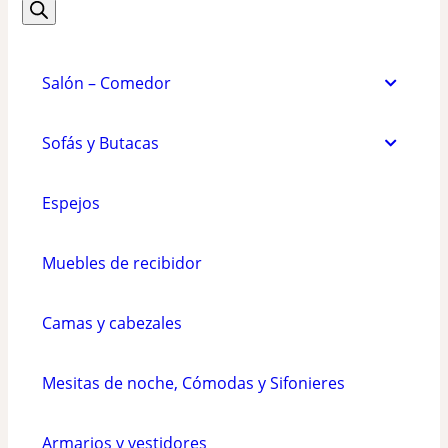
de
tiene
tiene
productos
múltiples
múltiples
variantes.
variantes.
Salón – Comedor
Las
Las
opciones
opciones
Sofás y Butacas
se
se
pueden
pueden
Espejos
elegir
elegir
Muebles de recibidor
en
en
la
la
Camas y cabezales
página
página
de
de
Mesitas de noche, Cómodas y Sifonieres
producto
producto
Armarios y vestidores