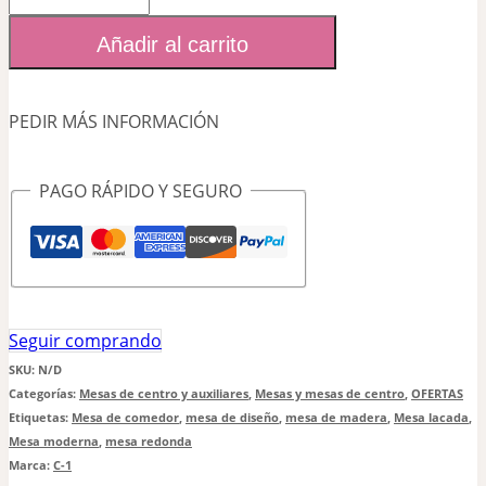
Mika
Añadir al carrito
cantidad
PEDIR MÁS INFORMACIÓN
PAGO RÁPIDO Y SEGURO
Seguir comprando
SKU:
N/D
Categorías:
Mesas de centro y auxiliares
,
Mesas y mesas de centro
,
OFERTAS
Etiquetas:
Mesa de comedor
,
mesa de diseño
,
mesa de madera
,
Mesa lacada
,
Mesa moderna
,
mesa redonda
Marca:
C-1