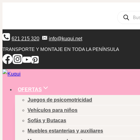
Saltar
Búsqueda
al
de
productos
contenido
621 215 320
info@kuqui.net
TRANSPORTE Y MONTAJE EN TODA LA PENÍNSULA
OFERTAS
Juegos de psicomotricidad
Vehículos para niños
Sofás y Butacas
Muebles estanterias y auxiliares