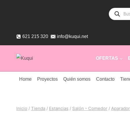
Saltar
Búsqueda
al
de
productos
contenido
621 215 320
info@kuqui.net
OFERTAS
Home
Proyectos
Quién somos
Contacto
Tien
Inicio
/
Tienda
/
Estancias
/
Salón - Comedor
/
Aparador