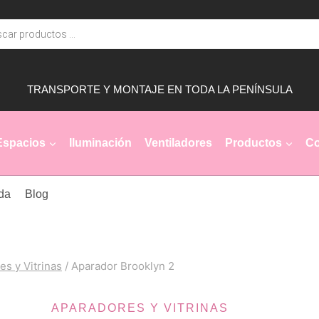
2
cantidad
TRANSPORTE Y MONTAJE EN TODA LA PENÍNSULA
Espacios
Iluminación
Ventiladores
Productos
Co
da
Blog
es y Vitrinas
/
Aparador Brooklyn 2
APARADORES Y VITRINAS