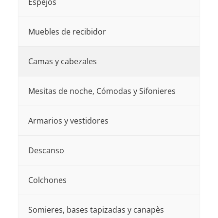
Espejos
pueden
elegir
elegir
en
Muebles de recibidor
en
la
la
página
Camas y cabezales
página
de
de
Mesitas de noche, Cómodas y Sifonieres
producto
producto
Armarios y vestidores
Descanso
Colchones
Somieres, bases tapizadas y canapès