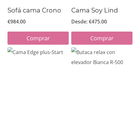
Sofá cama Crono
Cama Soy Lind
€
984.00
Desde:
€
475.00
Comprar
Comprar
Este
Este
producto
producto
tiene
tiene
múltiples
múltiples
variantes.
variantes.
Las
Las
opciones
opciones
se
se
pueden
pueden
elegir
elegir