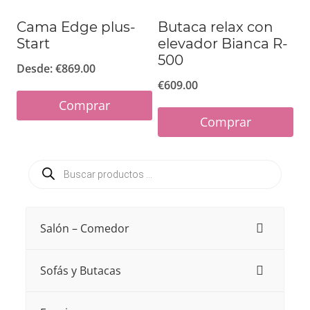
en
en
Cama Edge plus-
Butaca relax con
la
Start
la
elevador Bianca R-
500
página
página
Desde:
€
869.00
€
609.00
de
de
Comprar
producto
producto
Comprar
Este
Este
producto
Búsqueda
producto
tiene
de
productos
tiene
múltiples
múltiples
variantes.
Salón – Comedor
variantes.
Las
Las
opciones
Sofás y Butacas
opciones
se
se
pueden