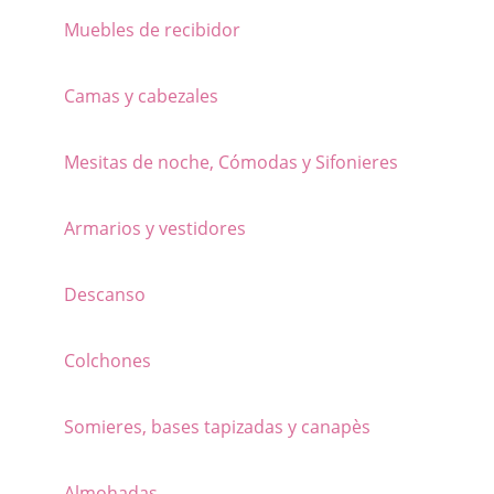
elegir
en
Muebles de recibidor
en
la
la
Camas y cabezales
página
página
de
de
Mesitas de noche, Cómodas y Sifonieres
producto
producto
Armarios y vestidores
Descanso
Colchones
Somieres, bases tapizadas y canapès
Almohadas