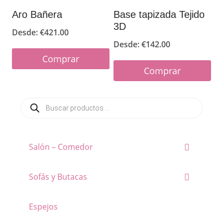
la
Aro Bañera
Base tapizada Tejido
3D
página
Desde:
€
421.00
Desde:
€
142.00
de
Comprar
producto
Comprar
Este
Este
producto
Búsqueda
producto
tiene
de
productos
tiene
múltiples
múltiples
variantes.
Salón – Comedor
variantes.
Las
Las
opciones
Sofás y Butacas
opciones
se
se
pueden
Espejos
pueden
elegir