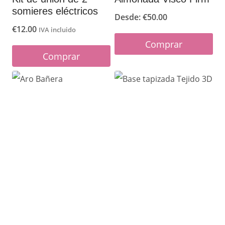
somieres eléctricos
Desde:
€
50.00
€
12.00
IVA incluido
Comprar
Comprar
Este
producto
tiene
múltiples
variantes.
Las
opciones
se
pueden
elegir
en