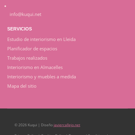
info@kuqui.net
SERVICIOS
Estudio de interiorismo en Lleida
Planificador de espacios
Trabajos realizados
Interiorismo en Almacelles
Interiorismo y muebles a medida
Mapa del sitio
© 2026 Kuqui | Diseño
javiercallejo.net