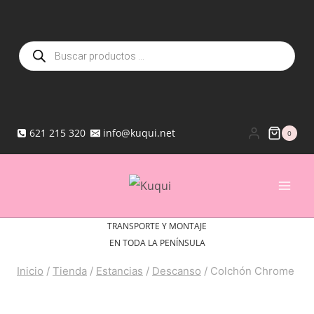
Saltar
al
Búsqueda
contenido
de
productos
621 215 320
info@kuqui.net
0
TRANSPORTE Y MONTAJE
EN TODA LA PENÍNSULA
Inicio
/
Tienda
/
Estancias
/
Descanso
/
Colchón Chrome