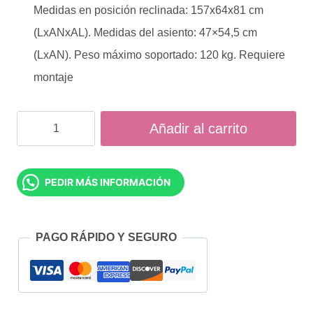
Medidas en posición reclinada: 157x64x81 cm
(LxANxAL). Medidas del asiento: 47×54,5 cm
(LxAN). Peso máximo soportado: 120 kg. Requiere
montaje
Sillón
Añadir al carrito
Relax
Reclinable
PEDIR MÁS INFORMACIÓN
Eléctrico
Levanta
Personas
PAGO RÁPIDO Y SEGURO
Gris
cantidad