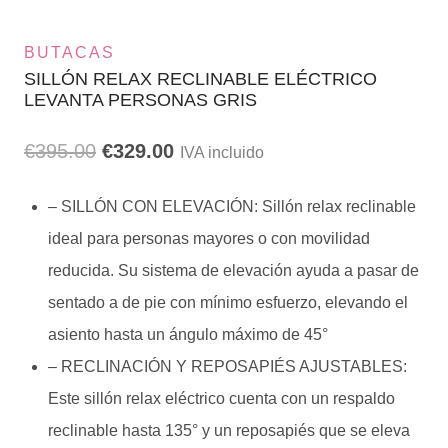
BUTACAS
SILLÓN RELAX RECLINABLE ELÉCTRICO
LEVANTA PERSONAS GRIS
El
El
€
395.00
€
329.00
IVA incluido
precio
precio
– SILLÓN CON ELEVACIÓN: Sillón relax reclinable
original
actual
ideal para personas mayores o con movilidad
era:
es:
reducida. Su sistema de elevación ayuda a pasar de
sentado a de pie con mínimo esfuerzo, elevando el
€395.00.
€329.00.
asiento hasta un ángulo máximo de 45°
– RECLINACIÓN Y REPOSAPIÉS AJUSTABLES:
Este sillón relax eléctrico cuenta con un respaldo
reclinable hasta 135° y un reposapiés que se eleva