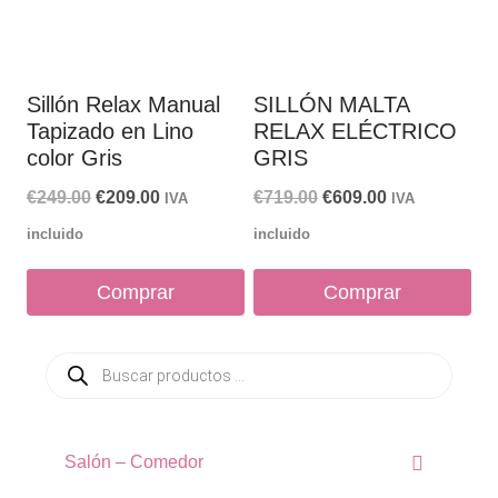
Sillón Relax Manual
SILLÓN MALTA
Tapizado en Lino
RELAX ELÉCTRICO
color Gris
GRIS
El
El
El
El
€
249.00
€
209.00
€
719.00
€
609.00
IVA
IVA
precio
precio
precio
precio
incluido
incluido
original
actual
original
actual
Comprar
Comprar
era:
es:
era:
es:
€249.00.
€209.00.
€719.00.
€609.00.
Búsqueda
de
productos
Salón – Comedor