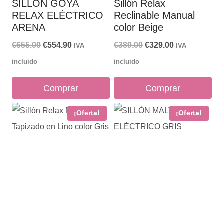
SILLÓN GOYA
Sillón Relax
RELAX ELÉCTRICO
Reclinable Manual
ARENA
color Beige
El
El
El
El
€
655.00
€
554.90
€
389.00
€
329.00
IVA
IVA
precio
precio
precio
precio
incluido
incluido
original
actual
original
actual
Comprar
Comprar
era:
es:
era:
es:
€655.00.
€554.90.
€389.00.
€329.00.
¡Oferta!
¡Oferta!