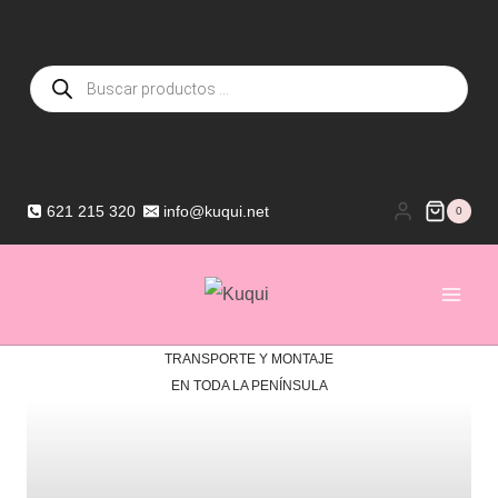
Saltar
al
Búsqueda
contenido
de
productos
621 215 320
info@kuqui.net
0
TRANSPORTE Y MONTAJE
EN TODA LA PENÍNSULA