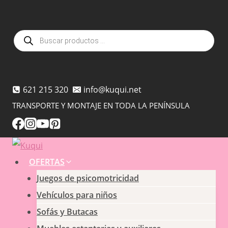
Saltar
al
Búsqueda
contenido
de
productos
621 215 320
info@kuqui.net
TRANSPORTE Y MONTAJE EN TODA LA PENÍNSULA
OFERTAS
Juegos de psicomotricidad
Vehículos para niños
Sofás y Butacas