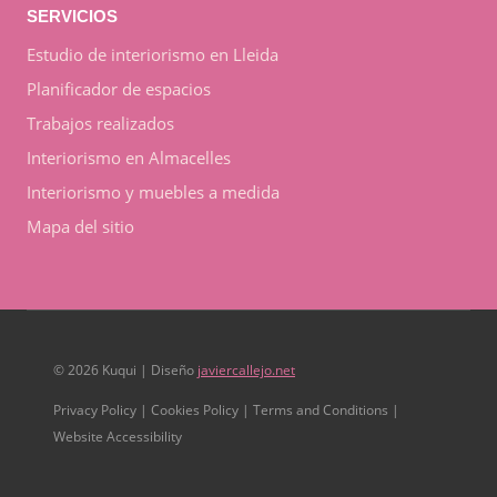
SERVICIOS
Estudio de interiorismo en Lleida
Planificador de espacios
Trabajos realizados
Interiorismo en Almacelles
Interiorismo y muebles a medida
Mapa del sitio
© 2026 Kuqui | Diseño
javiercallejo.net
Privacy Policy | Cookies Policy | Terms and Conditions |
Website Accessibility