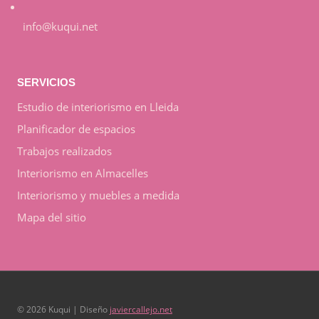
info@kuqui.net
SERVICIOS
Estudio de interiorismo en Lleida
Planificador de espacios
Trabajos realizados
Interiorismo en Almacelles
Interiorismo y muebles a medida
Mapa del sitio
© 2026 Kuqui | Diseño
javiercallejo.net