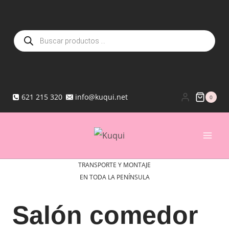
Saltar
al
Búsqueda
contenido
de
productos
621 215 320
info@kuqui.net
0
TRANSPORTE Y MONTAJE
EN TODA LA PENÍNSULA
Salón comedor