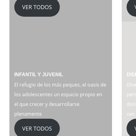
VER TODOS
INFANTIL Y JUVENIL
DIS
El refugio de los más peques, el oasis de
Dis
los adolescentes un espacio propio en
per
el que crecer y desarrollarse
dond
plenamente
van
VER TODOS