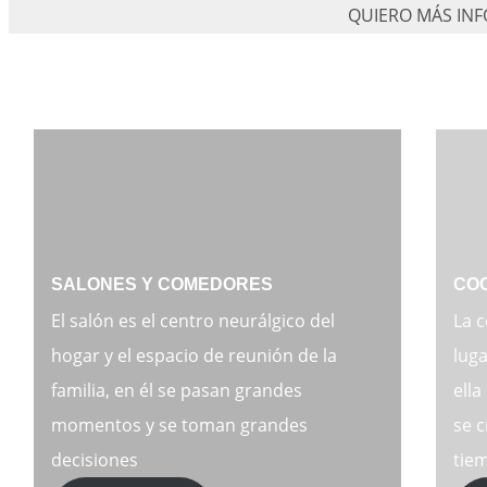
SALONES Y COMEDORES
COC
El salón es el centro neurálgico del
La c
hogar y el espacio de reunión de la
luga
familia, en él se pasan grandes
ella
momentos y se toman grandes
se 
decisiones
tie