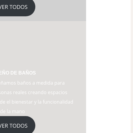
VER TODOS
EÑO DE BAÑOS
eñamos baños a medida para
sonas reales creando espacios
e el bienestar y la funcionalidad
 de la mano
VER TODOS