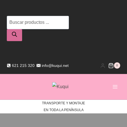
Saltar
al
Búsqueda
contenido
de
productos
621 215 320
info@kuqui.net
0
TRANSPORTE Y MONTAJE
EN TODA LA PENÍNSULA