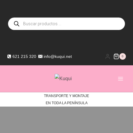
Saltar
al
Búsqueda
contenido
de
productos
621 215 320
info@kuqui.net
0
TRANSPORTE Y MONTAJE
EN TODA LA PENÍNSULA