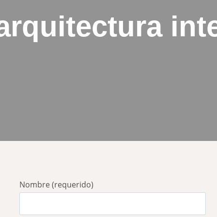
arquitectura int
Nombre (requerido)