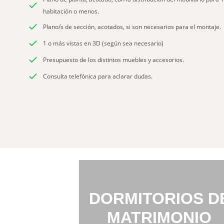
habitación o menos.
Plano/s de sección, acotados, si son necesarios para el montaje.
1 o más vistas en 3D (según sea necesario)
Presupuesto de los distintos muebles y accesorios.
Consulta telefónica para aclarar dudas.
DORMITORIOS D
MATRIMONIO