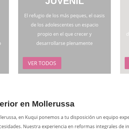
S
JUVENIL
,
El refugio de los más peques, el oasis
s
de los adolescentes un espacio
propio en el que crecer y
d
o
desarrollarse plenamente
VER TODOS
terior en Mollerussa
ollerussa, en Kuqui ponemos a tu disposición un equipo ex
esidades. Nuestra experiencia en reformas integrales de in