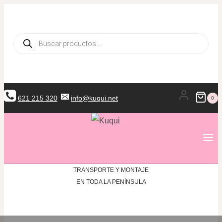
Saltar
al
Búsqueda
contenido
de
productos
621 215 320
info@kuqui.net
0
TRANSPORTE Y MONTAJE
EN TODA LA PENÍNSULA