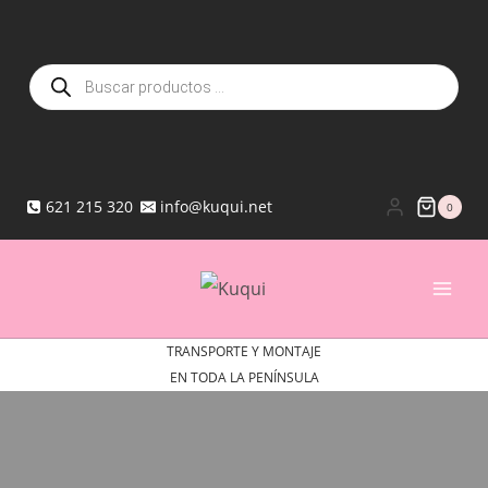
Saltar
al
Búsqueda
contenido
de
productos
621 215 320
info@kuqui.net
0
TRANSPORTE Y MONTAJE
EN TODA LA PENÍNSULA